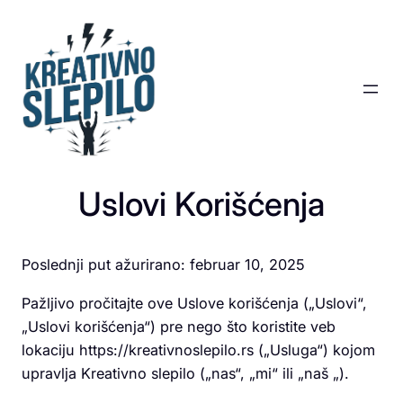
Skoči
na
sadržaj
Uslovi Korišćenja
Poslednji put ažurirano: februar 10, 2025
Pažljivo pročitajte ove Uslove korišćenja („Uslovi“,
„Uslovi korišćenja“) pre nego što koristite veb
lokaciju https://kreativnoslepilo.rs („Usluga“) kojom
upravlja Kreativno slepilo („nas“, „mi“ ili „naš „).