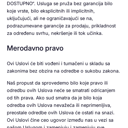
DOSTUPNO“. Usluga se pruža bez garancija bilo
koje vrste, bilo eksplicitnih ili implicitnih,
uključujući, ali ne ograničavajući se na,
podrazumevane garancije za prodaju, prikladnost
za određenu svrhu, nekršenje ili tok učinka.
Merodavno pravo
Ovi Uslovi će biti vođeni i tumačeni u skladu sa
zakonima bez obzira na odredbe o sukobu zakona.
Naš propust da sprovedemo bilo koje pravo ili
odredbu ovih Uslova neće se smatrati odricanjem
od tih prava. Ako sud smatra da je bilo koja
odredba ovih Uslova nevažeća ili neprimenljiva,
preostale odredbe ovih Uslova će ostati na snazi.
Ovi Uslovi čine ceo ugovor između nas u vezi sa
našom Uslugom i zamenjuju i zamenjuju sve