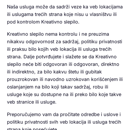
Naša usluga može da sadrži veze ka veb lokacijama
ili uslugama trećih strana koje nisu u vlasništvu ili
pod kontrolom Kreativno slepilo.
Kreativno slepilo nema kontrolu i ne preuzima
nikakvu odgovornost za sadržaj, politiku privatnosti
ili praksu bilo kojih veb lokacija ili usluga trećih
strana. Dalje potvrđujete i slažete se da Kreativno
slepilo neće biti odgovoran ili odgovoran, direktno
ili indirektno, za bilo kakvu štetu ili gubitak
prouzrokovan ili navodno uzrokovan korišćenjem ili
oslanjanjem na bilo koji takav sadržaj, robu ili
usluge koje su dostupne na ili preko bilo koje takve
veb stranice ili usluge.
Preporučujemo vam da pročitate odredbe i uslove i
politiku privatnosti svih veb lokacija ili usluga trećih
strana koje posećujete.