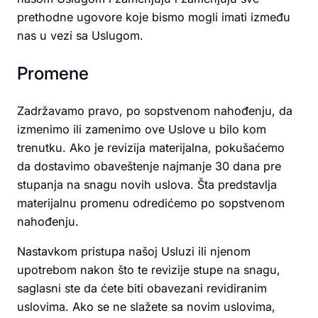
prethodne ugovore koje bismo mogli imati između
nas u vezi sa Uslugom.
Promene
Zadržavamo pravo, po sopstvenom nahođenju, da
izmenimo ili zamenimo ove Uslove u bilo kom
trenutku. Ako je revizija materijalna, pokušaćemo
da dostavimo obaveštenje najmanje 30 dana pre
stupanja na snagu novih uslova. Šta predstavlja
materijalnu promenu odredićemo po sopstvenom
nahođenju.
Nastavkom pristupa našoj Usluzi ili njenom
upotrebom nakon što te revizije stupe na snagu,
saglasni ste da ćete biti obavezani revidiranim
uslovima. Ako se ne slažete sa novim uslovima,