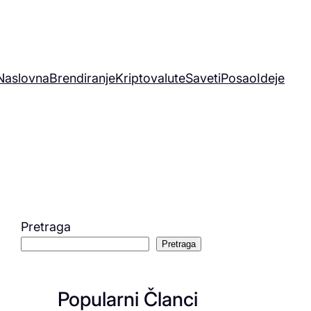
Naslovna
Brendiranje
Kriptovalute
Saveti
Posao
Ideje
Pretraga
Pretraga
Popularni Članci