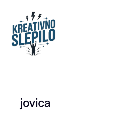
Skoči
na
sadržaj
jovica