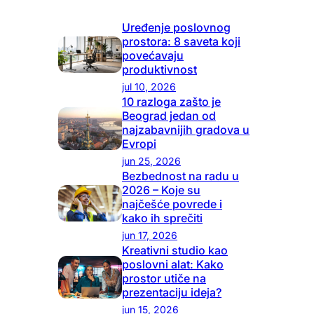
Uređenje poslovnog
prostora: 8 saveta koji
povećavaju
produktivnost
jul 10, 2026
10 razloga zašto je
Beograd jedan od
najzabavnijih gradova u
Evropi
jun 25, 2026
Bezbednost na radu u
2026 – Koje su
najčešće povrede i
kako ih sprečiti
jun 17, 2026
Kreativni studio kao
poslovni alat: Kako
prostor utiče na
prezentaciju ideja?
jun 15, 2026