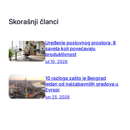
Skorašnji članci
Uređenje poslovnog prostora: 8
saveta koji povećavaju
produktivnost
jul 10, 2026
10 razloga zašto je Beograd
jedan od najzabavnijih gradova u
Evropi
jun 25, 2026